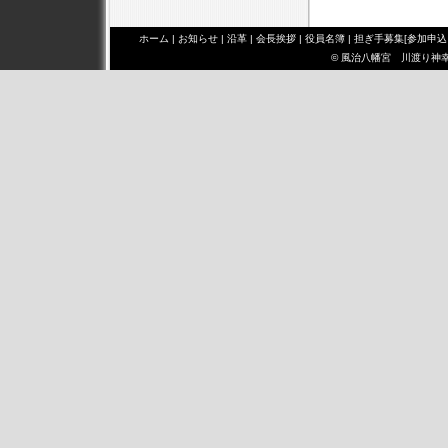
ホーム
|
お知らせ
|
沿革
|
会長挨拶
|
役員名簿
|
担ぎ手募集[参加申込
© 風治八幡宮 川渡り神幸祭 み