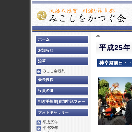
ホーム
平成25年
お知らせ
沿革
神幸祭前日・・
みこし会規約
会長挨拶
役員名簿
担ぎ手募集[参加申込フォー
ム]
フォトギャラリー
平成25年
平成28年