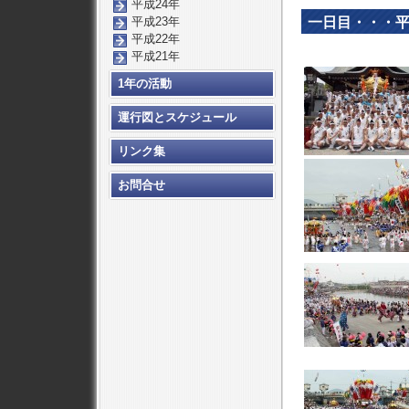
平成24年
一日目・・・平
平成23年
平成22年
平成21年
1年の活動
運行図とスケジュール
リンク集
お問合せ