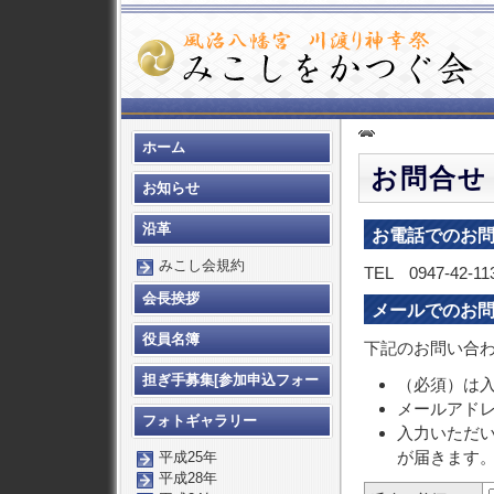
ホーム
お問合せ
お知らせ
沿革
お電話でのお
みこし会規約
TEL 0947-
会長挨拶
メールでのお
役員名簿
下記のお問い合
担ぎ手募集[参加申込フォー
（必須）は
メールアド
ム]
フォトギャラリー
入力いただ
が届きます
平成25年
平成28年