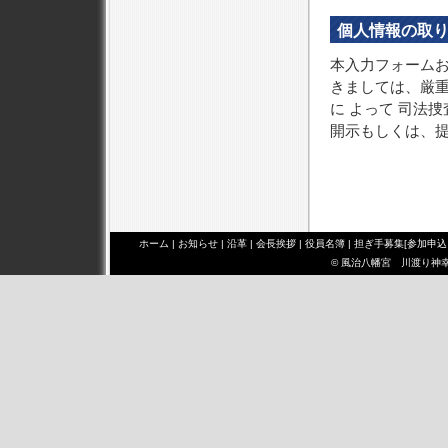
個人情報の取
本入力フォーム
きましては、厳
に よって 司法
開示もしくは、
ホーム
|
お知らせ
|
沿革
|
会長挨拶
|
役員名簿
|
担ぎ手募集[参加申込
© 風治八幡宮 川渡り神幸祭 み