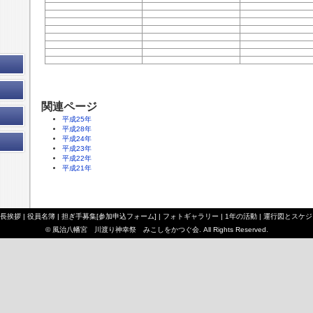
関連ページ
平成25年
平成28年
平成24年
平成23年
平成22年
平成21年
長挨拶
|
役員名簿
|
担ぎ手募集[参加申込フォーム]
|
フォトギャラリー
|
1年の活動
|
運行図とスケジ
© 風治八幡宮 川渡り神幸祭 みこしをかつぐ会. All Rights Reserved.