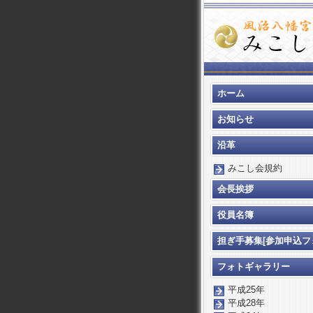
ホーム
お知らせ
沿革
みこし会規約
会長挨拶
役員名簿
担ぎ手募集[参加申込フ
ム]
フォトギャラリー
平成25年
平成28年