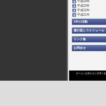
平成24年
平成23年
平成22年
平成21年
1年の活動
運行図とスケジュール
リンク集
お問合せ
ホーム
|
お知らせ
|
沿革
|
会