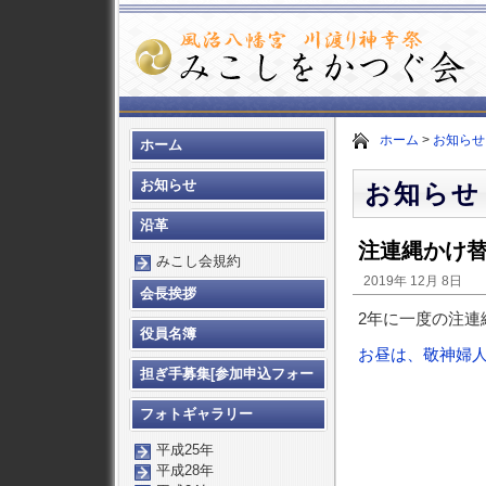
ホーム
>
お知らせ
ホーム
お知らせ
お知らせ
沿革
注連縄かけ
みこし会規約
2019年 12月 8日
会長挨拶
2年に一度の注
役員名簿
お昼は、敬神婦
担ぎ手募集[参加申込フォー
ム]
フォトギャラリー
平成25年
平成28年