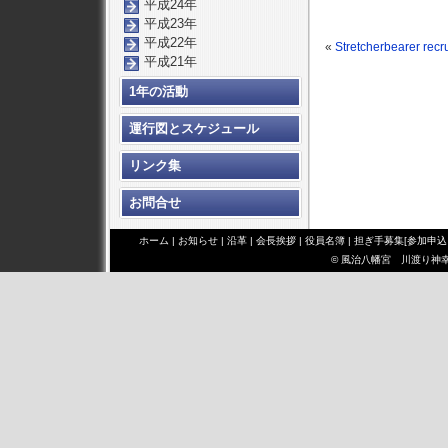
平成24年
平成23年
平成22年
«
Stretcherbearer recr
平成21年
1年の活動
運行図とスケジュール
リンク集
お問合せ
ホーム
|
お知らせ
|
沿革
|
会長挨拶
|
役員名簿
|
担ぎ手募集[参加申込
© 風治八幡宮 川渡り神幸祭 み