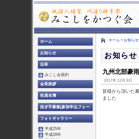
ホーム
>
お知らせ
ホーム
お知らせ
お知らせ
沿革
九州北部豪
みこし会規約
2017年 12月 8日
会長挨拶
皆様から頂いた
役員名簿
ました
担ぎ手募集[参加申込フォー
ム]
フォトギャラリー
平成25年
平成28年