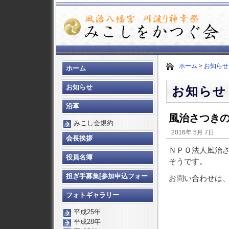
ホーム
>
お知らせ
ホーム
お知らせ
お知らせ
沿革
風治さつき
みこし会規約
2016年 5月 7日
会長挨拶
ＮＰＯ法人風治
役員名簿
そうです。
担ぎ手募集[参加申込フォー
お問い合わせは
ム]
フォトギャラリー
平成25年
平成28年