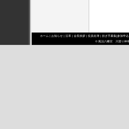
ホーム
|
お知らせ
|
沿革
|
会長挨拶
|
役員名簿
|
担ぎ手募集[参加申込
© 風治八幡宮 川渡り神幸祭 み