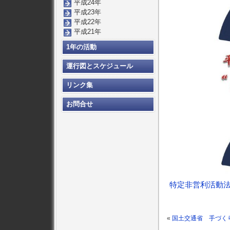
平成24年
平成23年
平成22年
平成21年
1年の活動
運行図とスケジュール
リンク集
お問合せ
特定非営利活動法
«
国土交通省 手づく