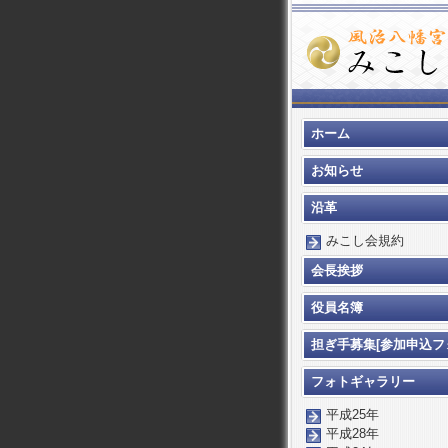
ホーム
お知らせ
沿革
みこし会規約
会長挨拶
役員名簿
担ぎ手募集[参加申込フ
ム]
フォトギャラリー
平成25年
平成28年