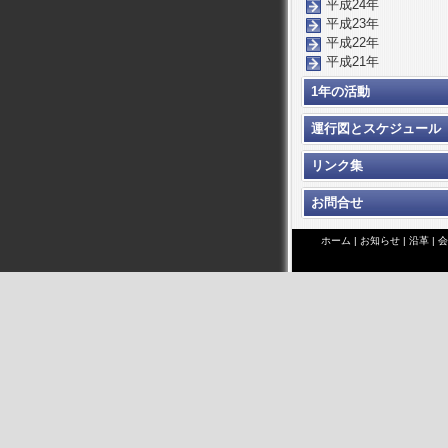
平成24年
平成23年
平成22年
平成21年
1年の活動
運行図とスケジュール
リンク集
お問合せ
ホーム
|
お知らせ
|
沿革
|
会