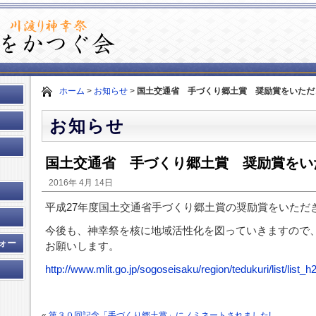
ホーム
>
お知らせ
>
国土交通省 手づくり郷土賞 奨励賞をいただ
お知らせ
国土交通省 手づくり郷土賞 奨励賞をい
2016年 4月 14日
平成27年度国土交通省手づくり郷土賞の奨励賞をいただ
今後も、神幸祭を核に地域活性化を図っていきますので
ォー
お願いします。
http://www.mlit.go.jp/sogoseisaku/region/tedukuri/list/list_h
«
第３０回記念「手づくり郷土賞」にノミネートされました!