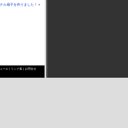
ナル扇子を作りました！
»
ュール
|
リンク集
|
お問合せ