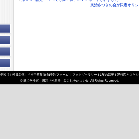
風治さつきの会が限定オリジ
長挨拶
|
役員名簿
|
担ぎ手募集[参加申込フォーム]
|
フォトギャラリー
|
1年の活動
|
運行図とスケジ
© 風治八幡宮 川渡り神幸祭 みこしをかつぐ会. All Rights Reserved.