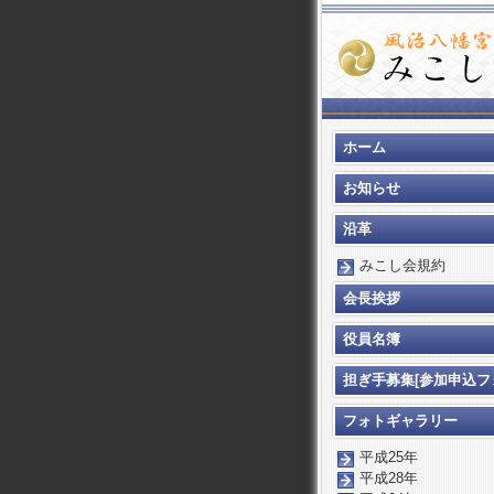
ホーム
お知らせ
沿革
みこし会規約
会長挨拶
役員名簿
担ぎ手募集[参加申込フ
ム]
フォトギャラリー
平成25年
平成28年