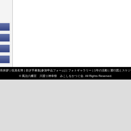
長挨拶
|
役員名簿
|
担ぎ手募集[参加申込フォーム]
|
フォトギャラリー
|
1年の活動
|
運行図とスケジ
© 風治八幡宮 川渡り神幸祭 みこしをかつぐ会. All Rights Reserved.