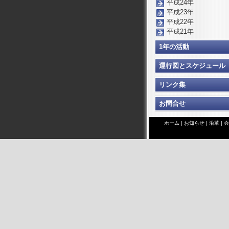
平成24年
平成23年
平成22年
平成21年
1年の活動
運行図とスケジュール
リンク集
お問合せ
ホーム
|
お知らせ
|
沿革
|
会