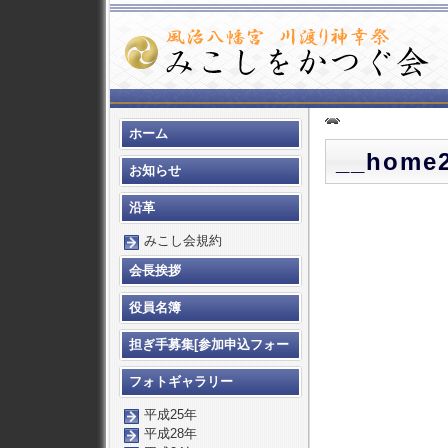
ホーム
__home
お知らせ
沿革
みこし会規約
会長挨拶
役員名簿
担ぎ手募集[参加申込フォー
ム]
フォトギャラリー
平成25年
平成28年