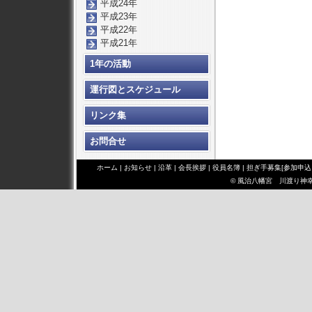
平成24年
平成23年
平成22年
平成21年
1年の活動
運行図とスケジュール
リンク集
お問合せ
ホーム
|
お知らせ
|
沿革
|
会長挨拶
|
役員名簿
|
担ぎ手募集[参加申込
© 風治八幡宮 川渡り神幸祭 み