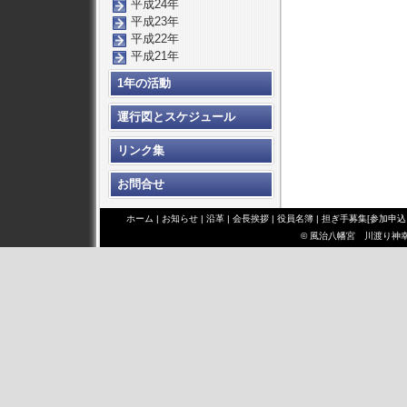
平成24年
平成23年
平成22年
平成21年
1年の活動
運行図とスケジュール
リンク集
お問合せ
ホーム
|
お知らせ
|
沿革
|
会長挨拶
|
役員名簿
|
担ぎ手募集[参加申込
© 風治八幡宮 川渡り神幸祭 み