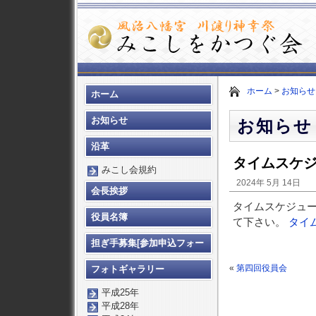
ホーム
>
お知らせ
ホーム
お知らせ
お知らせ
沿革
タイムスケ
みこし会規約
2024年 5月 14日
会長挨拶
タイムスケジュー
役員名簿
て下さい。
タイ
担ぎ手募集[参加申込フォー
ム]
«
第四回役員会
フォトギャラリー
平成25年
平成28年