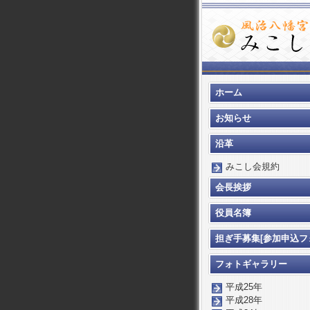
ホーム
お知らせ
沿革
みこし会規約
会長挨拶
役員名簿
担ぎ手募集[参加申込フ
ム]
フォトギャラリー
平成25年
平成28年