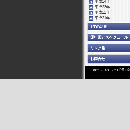
平成24年
平成23年
平成22年
平成21年
1年の活動
運行図とスケジュール
リンク集
お問合せ
ホーム
|
お知らせ
|
沿革
|
会