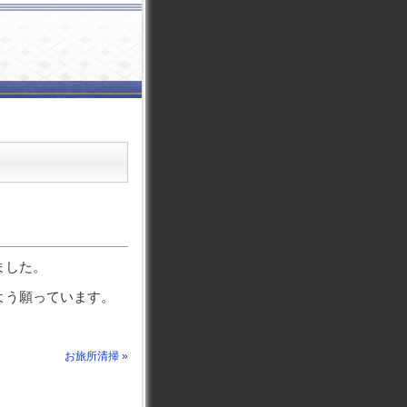
ました。
よう願っています。
お旅所清掃
»