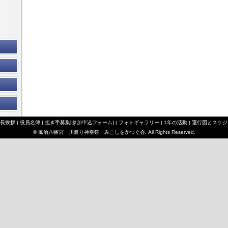
長挨拶
|
役員名簿
|
担ぎ手募集[参加申込フォーム]
|
フォトギャラリー
|
1年の活動
|
運行図とスケジ
© 風治八幡宮 川渡り神幸祭 みこしをかつぐ会. All Rights Reserved.