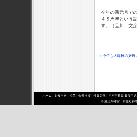
今年の新元号で
４５周年という
す。（品川 文
«
今年も大晦日の振舞
ホーム
|
お知らせ
|
沿革
|
会長挨拶
|
役員名簿
|
担ぎ手募集[参加申込
© 風治八幡宮 川渡り神幸祭 み