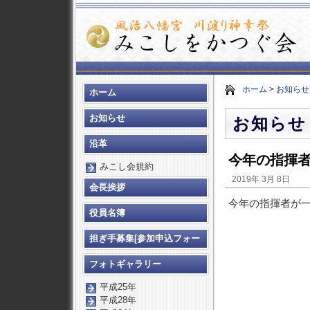
ホーム
>
お知らせ
ホーム
お知らせ
お知らせ
沿革
今年の指揮
みこし会規約
2019年 3月 8日
会長挨拶
今年の指揮者が
役員名簿
担ぎ手募集[参加申込フォー
ム]
フォトギャラリー
平成25年
平成28年