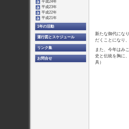
平成24年
平成23年
平成22年
平成21年
1年の活動
新たな御代にな
運行図とスケジュール
だくことになり
リンク集
また、今年はみ
史と伝統を胸に
お問合せ
具