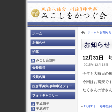
ホーム
>
お知らせ
ホーム
お知らせ
お知らせ
沿革
12月31日
みこし会規約
2015年 12月 18日
会長挨拶
今年も大晦日の
役員名簿
今回はお蕎麦で
担ぎ手募集[参加申込フォー
たくさんの皆さ
ム]
フォトギャラリー
平成25年
«
12月31日 毎年恒
平成28年