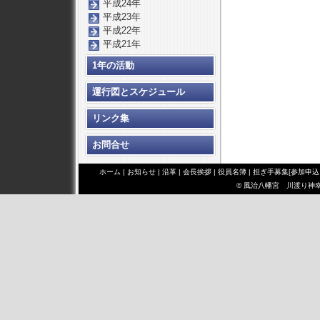
平成24年
平成23年
平成22年
平成21年
1年の活動
運行図とスケジュール
リンク集
お問合せ
ホーム
|
お知らせ
|
沿革
|
会長挨拶
|
役員名簿
|
担ぎ手募集[参加申込
© 風治八幡宮 川渡り神幸祭 み