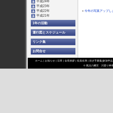
平成24年
平成23年
平成22年
«
今年の写真アップし
平成21年
1年の活動
運行図とスケジュール
リンク集
お問合せ
ホーム
|
お知らせ
|
沿革
|
会長挨拶
|
役員名簿
|
担ぎ手募集[参加申込
© 風治八幡宮 川渡り神幸祭 み