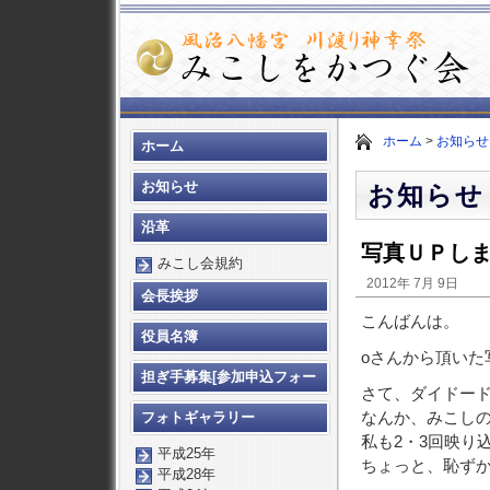
ホーム
>
お知らせ
ホーム
お知らせ
お知らせ
沿革
写真ＵＰし
みこし会規約
2012年 7月 9日
会長挨拶
こんばんは。
役員名簿
oさんから頂いた
担ぎ手募集[参加申込フォー
さて、ダイドード
ム]
なんか、みこし
フォトギャラリー
私も2・3回映り
平成25年
ちょっと、恥ず
平成28年